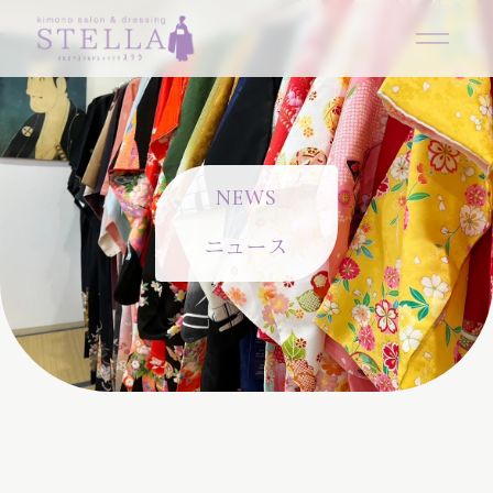
N
E
W
S
ニュース