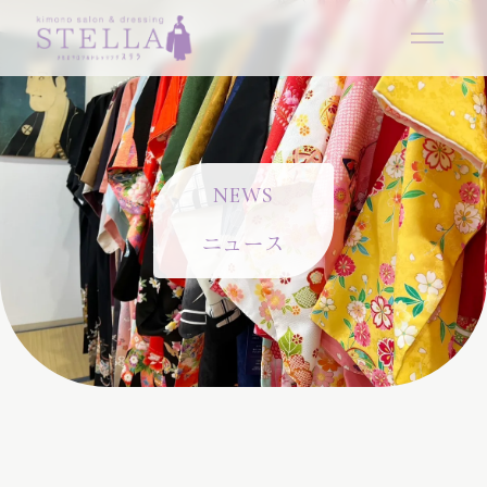
N
E
W
S
ニュース