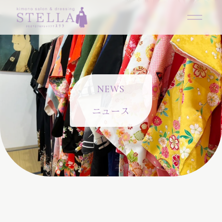
N
E
W
S
ニュース