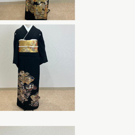
リシー
69-0863