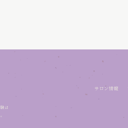
サロン情報
体験は
め。