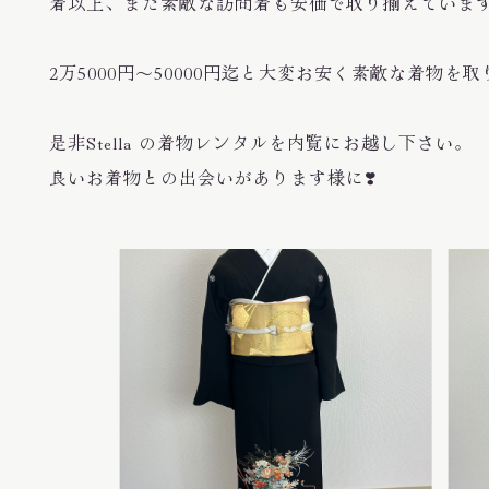
着以上、また素敵な訪問着も安価で取り揃えていま
2万5000円〜50000円迄と大変お安く素敵な着物を
是非Stella の着物レンタルを内覧にお越し下さい。
良いお着物との出会いがあります様に❣️