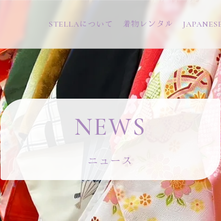
STELLAについて
着物レンタル
JAPANES
N
E
W
S
ニュース