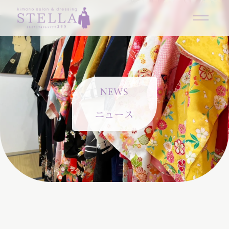
N
E
W
S
ニュース